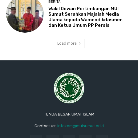
BERITA
Wakil Dewan Pertimbangan MUI
Sumut Serahkan Majalah Media
Ulama kepada Wamendikdasmen
dan Ketua Umum PP Persis
Load more
TENDA BESAR UMAT ISLAM
Contact us:
infokom@muisumut.or.id