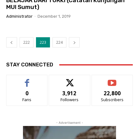
BELAJAR DARI TURKI (Catatan Kunjungan
MUI Sumut)
Administrator
-
December 1, 2019
222
223
224
STAY CONNECTED
0
3,912
22,800
Fans
Followers
Subscribers
- Advertisement -