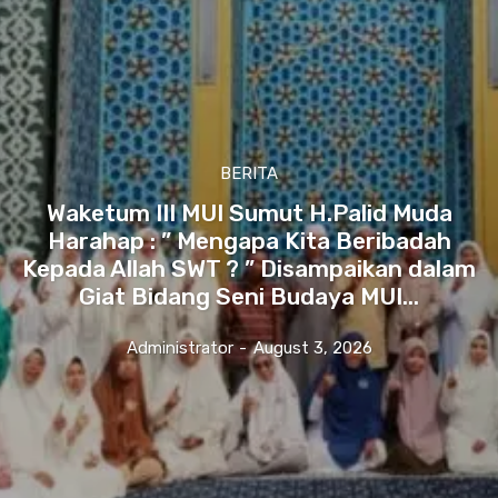
BERITA
Waketum III MUI Sumut H.Palid Muda
Harahap : ” Mengapa Kita Beribadah
Kepada Allah SWT ? ” Disampaikan dalam
Giat Bidang Seni Budaya MUI...
Administrator
-
August 3, 2026