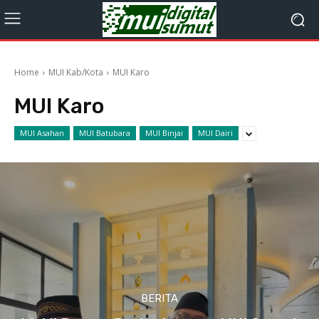
Home
MUI Kab/Kota
MUI Karo
MUI Karo
MUI Asahan
MUI Batubara
MUI Binjai
MUI Dairi
BERITA