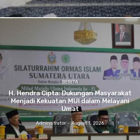
BERITA
H. Hendra Cipta: Dukungan Masyarakat
Menjadi Kekuatan MUI dalam Melayani
Umat
Administrator
-
August 1, 2026