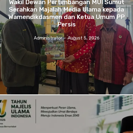
Wakil Dewan Pertimbangan MUI Sumut
Serahkan Majalah Media Ulama kepada
Wamendikdasmen dan Ketua Umum PP
Persis
Administrator
-
August 5, 2026