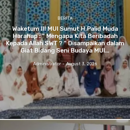
BERITA
Waketum III MUI Sumut H.Palid Muda
Harahap : ” Mengapa Kita Beribadah
Kepada Allah SWT ? ” Disampaikan dalam
Giat Bidang Seni Budaya MUI...
Administrator
-
August 3, 2026