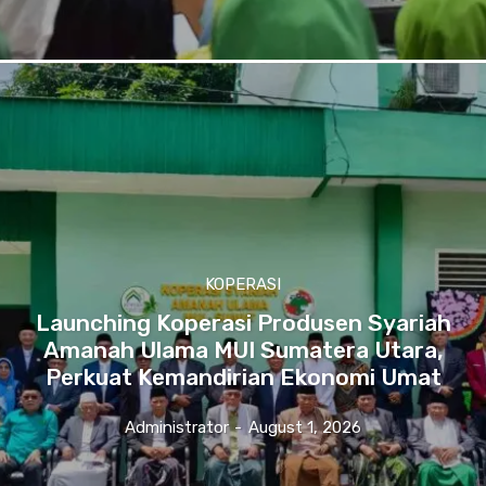
KOPERASI
Launching Koperasi Produsen Syariah
Amanah Ulama MUI Sumatera Utara,
Perkuat Kemandirian Ekonomi Umat
Administrator
-
August 1, 2026