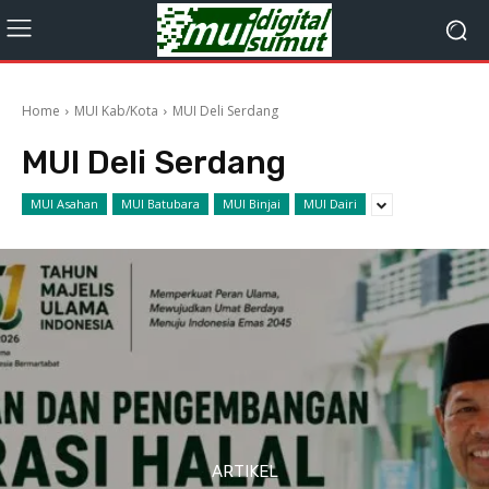
Home
MUI Kab/Kota
MUI Deli Serdang
MUI Deli Serdang
MUI Asahan
MUI Batubara
MUI Binjai
MUI Dairi
ARTIKEL