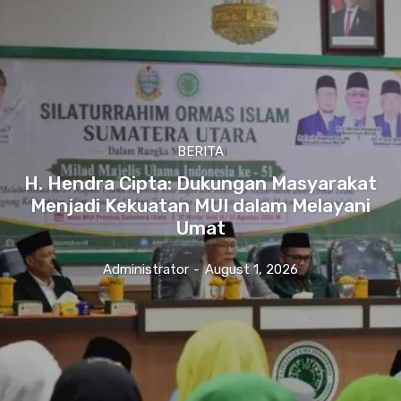
BERITA
H. Hendra Cipta: Dukungan Masyarakat
Menjadi Kekuatan MUI dalam Melayani
Umat
Administrator
-
August 1, 2026