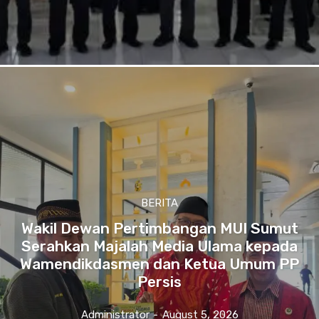
BERITA
Wakil Dewan Pertimbangan MUI Sumut
Serahkan Majalah Media Ulama kepada
Wamendikdasmen dan Ketua Umum PP
Persis
Administrator
-
August 5, 2026