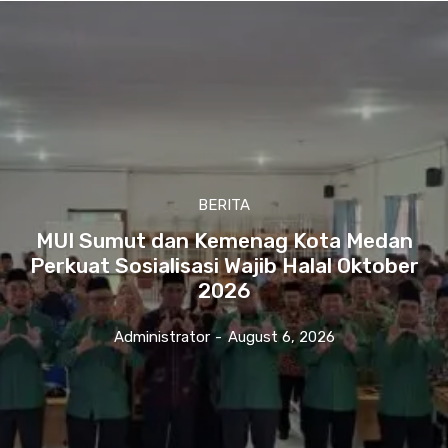
BERITA
MUI Sumut dan Kemenag Kota Medan
Perkuat Sosialisasi Wajib Halal Oktober
2026
Administrator
-
August 6, 2026