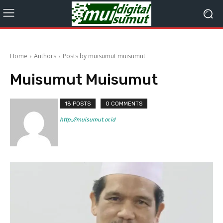
Home
Authors
Posts by muisumut muisumut
Muisumut Muisumut
18 POSTS
0 COMMENTS
http://muisumut.or.id