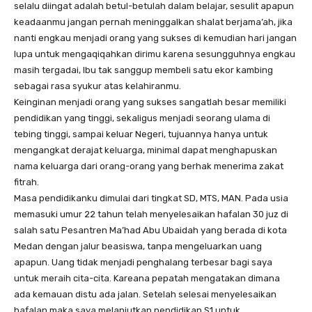
selalu diingat adalah betul-betulah dalam belajar, sesulit apapun
keadaanmu jangan pernah meninggalkan shalat berjama’ah, jika
nanti engkau menjadi orang yang sukses di kemudian hari jangan
lupa untuk mengaqiqahkan dirimu karena sesungguhnya engkau
masih tergadai, Ibu tak sanggup membeli satu ekor kambing
sebagai rasa syukur atas kelahiranmu.
Keinginan menjadi orang yang sukses sangatlah besar memiliki
pendidikan yang tinggi, sekaligus menjadi seorang ulama di
tebing tinggi, sampai keluar Negeri, tujuannya hanya untuk
mengangkat derajat keluarga, minimal dapat menghapuskan
nama keluarga dari orang-orang yang berhak menerima zakat
fitrah.
Masa pendidikanku dimulai dari tingkat SD, MTS, MAN. Pada usia
memasuki umur 22 tahun telah menyelesaikan hafalan 30 juz di
salah satu Pesantren Ma’had Abu Ubaidah yang berada di kota
Medan dengan jalur beasiswa, tanpa mengeluarkan uang
apapun. Uang tidak menjadi penghalang terbesar bagi saya
untuk meraih cita-cita. Kareana pepatah mengatakan dimana
ada kemauan distu ada jalan. Setelah selesai menyelesaikan
hafalan maka saya melanjutkan pendidikan S1 untuk