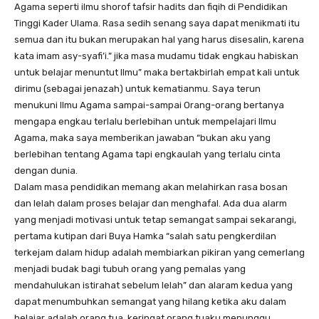
Agama seperti ilmu shorof tafsir hadits dan fiqih di Pendidikan
Tinggi Kader Ulama. Rasa sedih senang saya dapat menikmati itu
semua dan itu bukan merupakan hal yang harus disesalin, karena
kata imam asy-syafi’i.” jika masa mudamu tidak engkau habiskan
untuk belajar menuntut Ilmu” maka bertakbirlah empat kali untuk
dirimu (sebagai jenazah) untuk kematianmu. Saya terun
menukuni Ilmu Agama sampai-sampai Orang-orang bertanya
mengapa engkau terlalu berlebihan untuk mempelajari Ilmu
Agama, maka saya memberikan jawaban “bukan aku yang
berlebihan tentang Agama tapi engkaulah yang terlalu cinta
dengan dunia.
Dalam masa pendidikan memang akan melahirkan rasa bosan
dan lelah dalam proses belajar dan menghafal. Ada dua alarm
yang menjadi motivasi untuk tetap semangat sampai sekarangi,
pertama kutipan dari Buya Hamka “salah satu pengkerdilan
terkejam dalam hidup adalah membiarkan pikiran yang cemerlang
menjadi budak bagi tubuh orang yang pemalas yang
mendahulukan istirahat sebelum lelah” dan alaram kedua yang
dapat menumbuhkan semangat yang hilang ketika aku dalam
belajar adalah orang tua, keringat orang tuaku menunggu