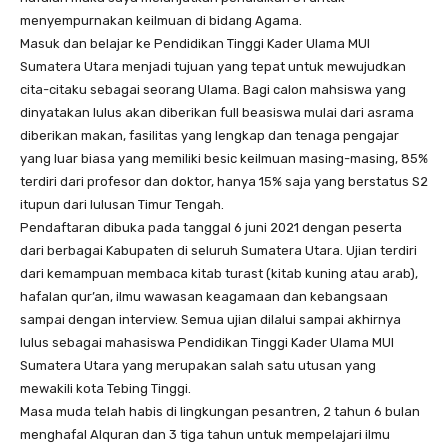
menyempurnakan keilmuan di bidang Agama.
Masuk dan belajar ke Pendidikan Tinggi Kader Ulama MUI
Sumatera Utara menjadi tujuan yang tepat untuk mewujudkan
cita-citaku sebagai seorang Ulama. Bagi calon mahsiswa yang
dinyatakan lulus akan diberikan full beasiswa mulai dari asrama
diberikan makan, fasilitas yang lengkap dan tenaga pengajar
yang luar biasa yang memiliki besic keilmuan masing-masing, 85%
terdiri dari profesor dan doktor, hanya 15% saja yang berstatus S2
itupun dari lulusan Timur Tengah.
Pendaftaran dibuka pada tanggal 6 juni 2021 dengan peserta
dari berbagai Kabupaten di seluruh Sumatera Utara. Ujian terdiri
dari kemampuan membaca kitab turast (kitab kuning atau arab),
hafalan qur’an, ilmu wawasan keagamaan dan kebangsaan
sampai dengan interview. Semua ujian dilalui sampai akhirnya
lulus sebagai mahasiswa Pendidikan Tinggi Kader Ulama MUI
Sumatera Utara yang merupakan salah satu utusan yang
mewakili kota Tebing Tinggi.
Masa muda telah habis di lingkungan pesantren, 2 tahun 6 bulan
menghafal Alquran dan 3 tiga tahun untuk mempelajari ilmu