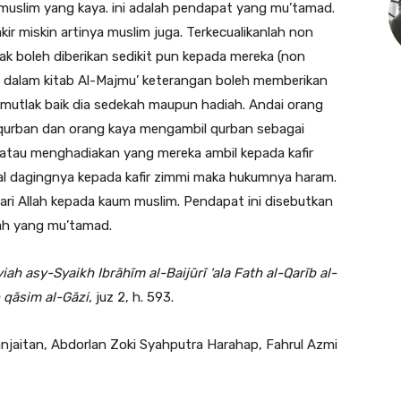
muslim yang kaya. ini adalah pendapat yang mu’tamad.
r miskin artinya muslim juga. Terkecualikanlah non
dak boleh diberikan sedikit pun kepada mereka (non
i dalam kitab Al-Majmu’ keterangan boleh memberikan
 mutlak baik dia sedekah maupun hadiah. Andai orang
 qurban dan orang kaya mengambil qurban sebagai
tau menghadiakan yang mereka ambil kepada kafir
al dagingnya kepada kafir zimmi maka hukumnya haram.
ari Allah kepada kaum muslim. Pendapat ini disebutkan
ilah yang mu’tamad.
iah asy-Syaikh Ibrāhīm al-Baijūrī ‘ala Fath al-Qarīb al-
 qāsim al-Gāzi
, juz 2, h. 593.
jaitan, Abdorlan Zoki Syahputra Harahap, Fahrul Azmi