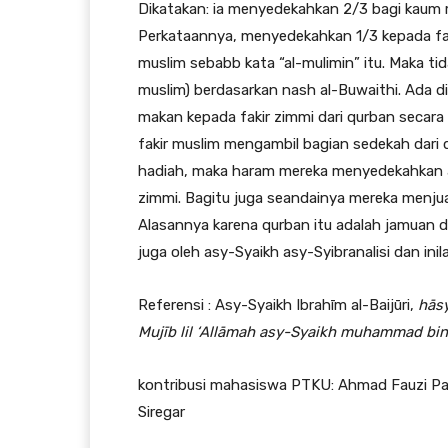
Dikatakan: ia menyedekahkan 2/3 bagi kaum 
Perkataannya, menyedekahkan 1/3 kepada faki
muslim sebabb kata “al-mulimin” itu. Maka ti
muslim) berdasarkan nash al-Buwaithi. Ada d
makan kepada fakir zimmi dari qurban secara
fakir muslim mengambil bagian sedekah dari
hadiah, maka haram mereka menyedekahkan a
zimmi. Bagitu juga seandainya mereka menju
Alasannya karena qurban itu adalah jamuan d
juga oleh asy-Syaikh asy-Syibranalisi dan in
Referensi : Asy-Syaikh Ibrahīm al-Baijūri,
hāsy
Mujīb lil ‘Allāmah asy-Syaikh muhammad bin
kontribusi mahasiswa PTKU: Ahmad Fauzi Pan
Siregar