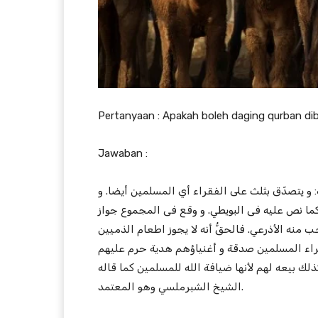
Pertanyaan : Apakah boleh daging qurban dib
Jawaban :
: و يتصدّق بثلث على الفقراء أي المسلمين أيضا. و
ما نص عليه فى البويطي. و وقع فى المجموع جواز
منه الأذرعي. فالحقُّ أنه لا يجوز اطعام الذميين
فقراء المسلمين صدقة و أغنياؤهم هدية حرم عليهم
لك بيعه لهم لأنها ضيافة الله للمسلمين كما قاله
الشيخ الشبرملسي وهو المعتمد.