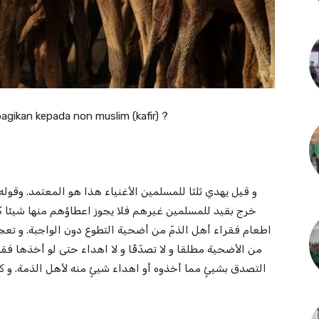
agikan kepada non muslim (kafir) ?
و قيل يهدي ثلثا للمسلمين الأغنياء هذا هو المعتمد. وقوله
خرج بقيد للمسلمين غيرهم فلا يجوز اعطاؤهم منها شيئا ك
اطعام فقراء أهل الذمّ من أضحية التطوع دون الواجبة. و تعجب 
من الأضحية مطلقا و لا تصدّقًا و لا اهداء حتى لو أخذها 
التصدق بشيئٍ مما أخذوه أو اهداء شيئٍ منه لأهل الذمة. و كذ