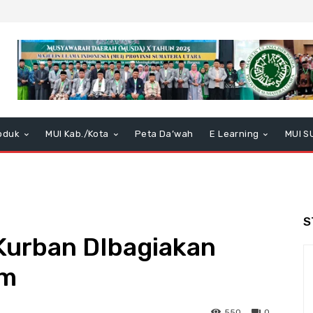
oduk
MUI Kab./Kota
Peta Da’wah
E Learning
MUI S
S
Kurban DIbagiakan
im
550
0