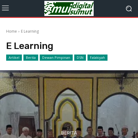
Home
E Learning
E Learning
Artikel
Berita
Dewan Pimpinan
DSN
Falakiyah
BERITA