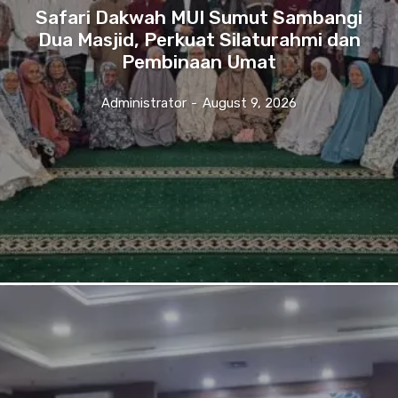
Safari Dakwah MUI Sumut Sambangi
Dua Masjid, Perkuat Silaturahmi dan
Pembinaan Umat
Administrator
-
August 9, 2026