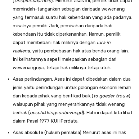
(
Onsplitsbaarheid
)
.
Menurut asas ini, pemilik tidak dapat
memindah-tangankan se­bagian daripada wewenang
yang termasuk suatu hak kebendaan yang ada padanya,
misalnya pemilik. Jadi, pemisahan daripada hak
kebendaan itu tidak diperkenankan. Namun, pemilik
dapat membebani hak miliknya dengan
iura in
realiena,
yaitu pembe­basan hak atas benda orang lain.
Ini kelihatannya sepeti melepas­kan sebagian dari
wewenangnya, tetapi hak miliknya tetap utuh.
Asas perlindungan. Asas ini dapat dibedakan dalam dua
jenis yaitu perlindungan untuk golongan ekonomi lemah
dan kepada pihak yang beritikad baik (
to goeder trouw
)
walaupun pihak yang menyerahkannya tidak wenang
berhak (
beschikkingsonbevoegd
). Hal ini dapat kita lihat
dalam Pasal 1977 KUHPerdata.
Asas absolute (hukum pemaksa) Menurut asas ini hak