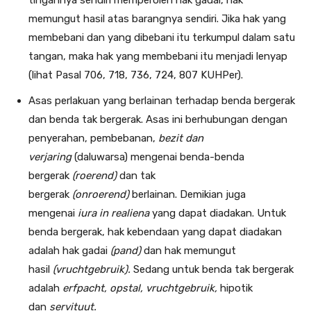
tingannya sendiri memperoleh hak gadai, hak
memungut hasil atas barangnya sendiri. Jika hak yang
membebani dan yang dibebani itu terkumpul dalam satu
tangan, maka hak yang membebani itu menjadi lenyap
(lihat Pasal 706, 718, 736, 724, 807 KUHPer).
Asas perlakuan yang berlainan terhadap benda bergerak
dan benda tak bergerak. Asas ini berhubungan dengan
penyerahan, pembebanan,
bezit dan
verjaring
(daluwarsa) mengenai benda-benda
bergerak
(roerend)
dan tak
bergerak
(onroerend)
berlainan. Demikian juga
mengenai
iura in realiena
yang dapat diadakan. Untuk
benda bergerak, hak kebendaan yang dapat diadakan
adalah hak gadai
(pand)
dan hak memungut
hasil
(vruchtgebruik).
Sedang untuk benda tak bergerak
adalah
erfpacht, opstal,
vruchtgebruik,
hipotik
dan
servituut.