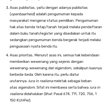
Asas publisitas, yaitu dengan adanya publisitas
(
openbaarheid
) adalah pengumuman kepada
masyarakat mengenai status pemilikan. Pengumuman
hak atas benda tetap/tanah terjadi melalui pendaftaran
dalam buku tanah/register yang disediakan untuk itu
sedangkan pengumuman benda bergerak terjadi melalui
penguasaan nyata benda itu.
Asas prioritas
.
Menurut asas ini, semua hak kebendaan
memberikan wewe­nang yang sejenis dengan
wewenang-wewenang dari eigen­dom, sekalipun luasnya
berbeda-beda. Oleh karena itu, perlu diatur
urutannya.
Iura in realiena
meletak sebagai beban
atas
eigendom.
Sifat ini membawa serta bahwa
iura in
realiena
didahulukan (lihat Pasal 674, 711, 720, 756, 1
150 KUHPer).