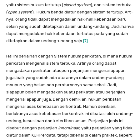
yaitu sistem hukum tertutup (
closed system
), dan sistem terbuka
(
open system
). Hukum benda diatur dengan sistem tertutup. Arti­
nya, orang tidak dapat mengadakan hak-hak kebendaan baru
se­lain yang sudah ditetapkan dalam undang-undang. Jadi, hanya
da­pat mengadakan hak kebendaan terbatas pada yang sudah
dite­tapkan dalam undang-undang saja.
[7]
Hal ini berlainan dengan Sistem hukum perikatan, di mana hukum
perikatan mengenal sistem terbuka. Artinya orang dapat
mengadakan perikatan ataupun perjanjian mengenai apapun
juga, baik yang sudah ada aturannya dalam undang-undang
mau­pun yang belum ada peraturannya sama sekali. Jadi,
siapapun bo­leh mengadakan suatu perikatan atau perjanjian
mengenal apa­pun juga. Dengan demikian, hukum perikatan
mengenal asas ke­hebasan berkontrak. Namun demikian,
berlakunya asas kebebasan berkontrak ini dibatasi oleh undang-
undang, kesusilaan dan ketertiban umum. Perjanjian jenis ini
disebut dengan perjanjian
innominaat
, yaitu perjanjian yang tidak
diatur dalam KUHPerdata, tetapi dikenal di dalam praktek, seperti