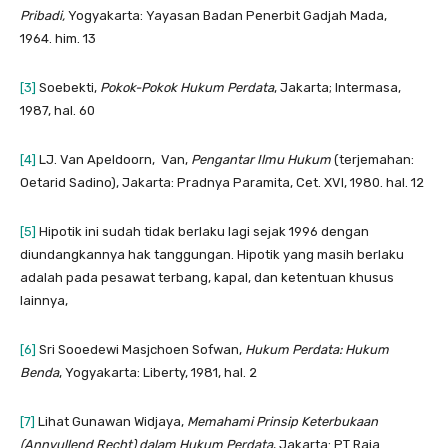
Pribadi,
Yogyakarta: Yayasan Badan Penerbit Gadjah Mada,
1964.
him. 13
[3]
Soebekti,
Pokok-Pokok Hukum Perdata
, Jakarta; Intermasa,
1987, hal. 60
[4]
LJ. Van Apeldoorn, Van,
Pengantar Ilmu Hukum
(terjemahan:
Oetarid Sadino), Jakarta: Pradnya Paramita, Cet. XVI, 1980. hal. 12
[5]
Hipotik ini sudah tidak berlaku lagi sejak 1996 dengan
diundangkannya hak tanggungan. Hipotik yang masih berlaku
adalah pada pesawat terbang, kapal, dan ketentuan khusus
lainnya,
[6]
Sri Sooedewi Masjchoen Sofwan,
Hukum Perdata: Hukum
Benda
, Yogyakarta: Liberty, 1981, hal. 2
[7]
Lihat Gunawan Widjaya,
Memahami Prinsip Keterbukaan
(Annvullend Recht) dalam Hukum Perdata
, Jakarta: PT Raja