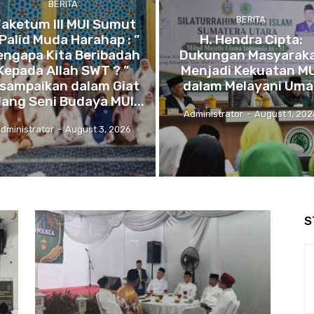
BERITA
BERITA
aketum III MUI Sumut
Palid Muda Harahap : ”
H. Hendra Cipta:
ngapa Kita Beribadah
Dukungan Masyarak
Kepada Allah SWT ? ”
Menjadi Kekuatan M
isampaikan dalam Giat
dalam Melayani Uma
dang Seni Budaya MUI...
Administrator
-
August 1, 202
dministrator
-
August 3, 2026
S