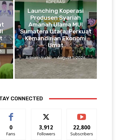
KOPERASI
Launching Koperasi
Produsen Syariah
at
Amanah Ulama MUI
UI
Sumatera Utara, Perkuat
t
Kemandirian Ekonomi
Umat
6
Administrator
-
August 1, 2026
TAY CONNECTED
0
3,912
22,800
Fans
Followers
Subscribers