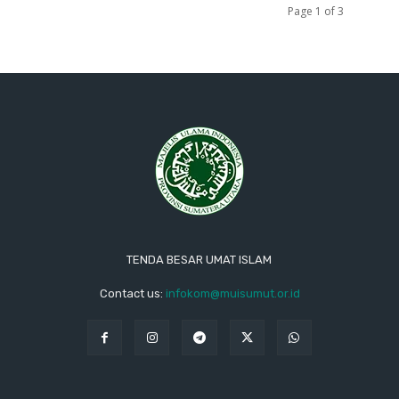
Page 1 of 3
TENDA BESAR UMAT ISLAM
Contact us:
infokom@muisumut.or.id