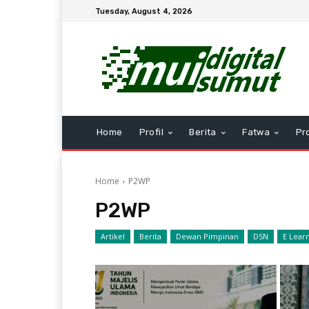
Tuesday, August 4, 2026
Home
Profil
Berita
Fatwa
Pr
Home
P2WP
P2WP
Artikel
Berita
Dewan Pimpinan
DSN
E Lear