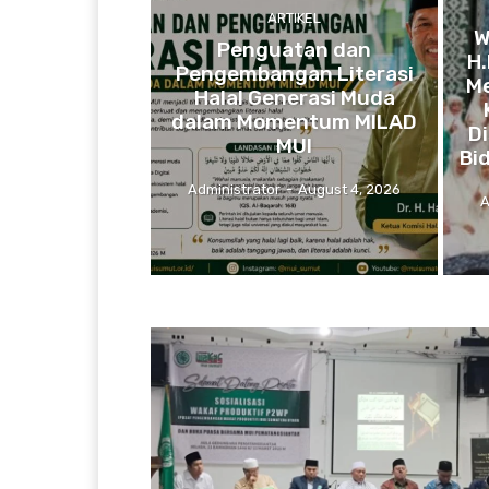
ARTIKEL
W
Penguatan dan
H.
Pengembangan Literasi
Me
Halal Generasi Muda
dalam Momentum MILAD
D
MUI
Bi
Administrator
-
August 4, 2026
A