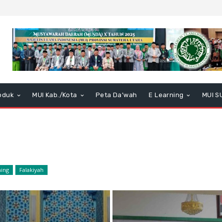
oduk
MUI Kab./Kota
Peta Da’wah
E Learning
MUI S
ning
Falakiyah