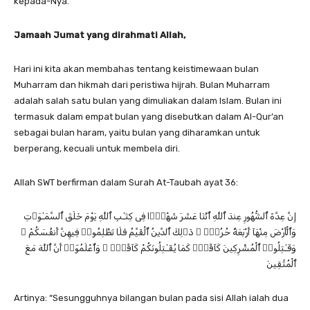
kepada-Nya.
Jamaah Jumat yang dirahmati Allah,
Hari ini kita akan membahas tentang keistimewaan bulan
Muharram dan hikmah dari peristiwa hijrah. Bulan Muharram
adalah salah satu bulan yang dimuliakan dalam Islam. Bulan ini
termasuk dalam empat bulan yang disebutkan dalam Al-Qur’an
sebagai bulan haram, yaitu bulan yang diharamkan untuk
berperang, kecuali untuk membela diri.
Allah SWT berfirman dalam Surah At-Taubah ayat 36:
إِنَّ عِدَّةَ ٱلشُّهُورِ عِندَ ٱللَّهِ ٱثْنَا عَشَرَ شَهْرًۭا فِى كِتَـٰبِ ٱللَّهِ يَوْمَ خَلَقَ ٱلسَّمَـٰوَٲتِ
وَٱلْأَرْضَ مِنْهَآ أَرْبَعَةٌ حُرُمٌۭ ۚ ذَٲلِكَ ٱلدِّينُ ٱلْقَيِّمُ فَلَا تَظْلِمُوا۟ فِيهِنَّ أَنفُسَكُمْ ۚ
وَقَـٰتِلُوا۟ ٱلْمُشْرِكِينَ كَآفَّةًۭ كَمَا يُقَـٰتِلُونَكُمْ كَآفَّةًۭ ۚ وَٱعْلَمُوٓا۟ أَنَّ ٱللَّهَ مَعَ
ٱلْمُتَّقِينَ
Artinya: “Sesungguhnya bilangan bulan pada sisi Allah ialah dua