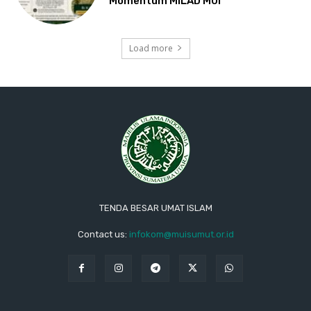
Momentum MILAD MUI
Load more
TENDA BESAR UMAT ISLAM
Contact us:
infokom@muisumut.or.id