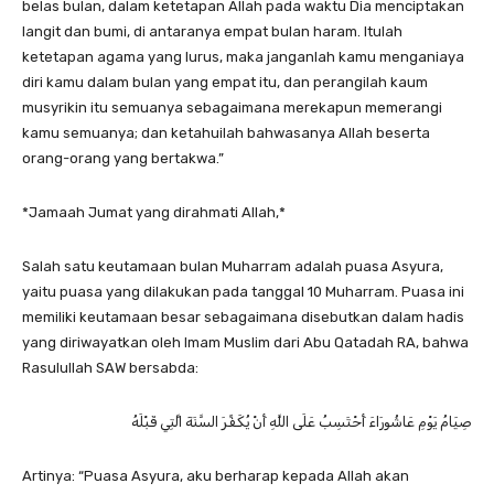
belas bulan, dalam ketetapan Allah pada waktu Dia menciptakan
langit dan bumi, di antaranya empat bulan haram. Itulah
ketetapan agama yang lurus, maka janganlah kamu menganiaya
diri kamu dalam bulan yang empat itu, dan perangilah kaum
musyrikin itu semuanya sebagaimana merekapun memerangi
kamu semuanya; dan ketahuilah bahwasanya Allah beserta
orang-orang yang bertakwa.”
*Jamaah Jumat yang dirahmati Allah,*
Salah satu keutamaan bulan Muharram adalah puasa Asyura,
yaitu puasa yang dilakukan pada tanggal 10 Muharram. Puasa ini
memiliki keutamaan besar sebagaimana disebutkan dalam hadis
yang diriwayatkan oleh Imam Muslim dari Abu Qatadah RA, bahwa
Rasulullah SAW bersabda:
صِيَامُ يَوْمِ عَاشُورَاءَ أَحْتَسِبُ عَلَى اللَّهِ أَنْ يُكَفِّرَ السَّنَةَ الَّتِي قَبْلَهُ
Artinya: “Puasa Asyura, aku berharap kepada Allah akan