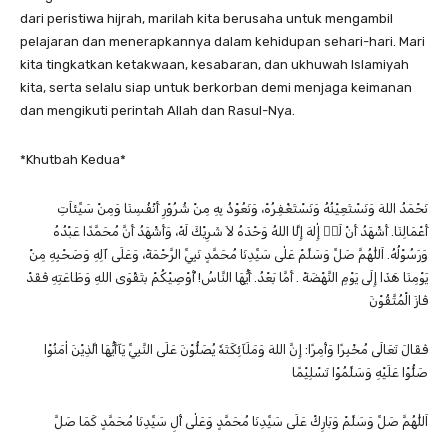
dari peristiwa hijrah, marilah kita berusaha untuk mengambil
pelajaran dan menerapkannya dalam kehidupan sehari-hari. Mari
kita tingkatkan ketakwaan, kesabaran, dan ukhuwah Islamiyah
kita, serta selalu siap untuk berkorban demi menjaga keimanan
dan mengikuti perintah Allah dan Rasul-Nya.
*Khutbah Kedua*
نَحْمَدُ اللهَ وَنَسْتَعِيْنُهُ وَنَسْتَغْفِرُهْ، وَنَعُوْذُ بِهِ مِنْ شُرُوْرِ أَنْفُسِنَا وَمِنْ سَيِّئاَتِ
أَعْمَالِنَا. أَشْهَدُ أَنْ لَاۧ إِٰلهَ إِلَّا اللهُ وَحْدَهُ لاَ شَرِيْكَ لَهْ، وَأَشْهَدُ أَنَّ مُحَمَّدًا عَبْدُهُ
وَرَسُوْلُهُ. اَللّٰهُمَّ صَلِّ وَسَلِّمْ عَلٰى سَيِّدِنَا مُحَمَّدٍ نَبِيِّ الرَّحْمَةْ، وَعَلَى آلِهِ وَصَحْبِهِ مِنْ
يَوْمِنَا هَذَا إِلَى يَوْمِ النَّهْضَةْ . أَمَّا بَعْدُ. أَيُّهَا النَّاسُ! أُوْصِيْكُمْ بتَقْوَى اللهِ وَطَاعَتِهِ فَقَدْ
فَازَ الْمُتَّقُوْنَ
فَقَالَ تَعَالَى مُخْبِرًا وَأٰمِرًا: إِنَّ اللهَ وَمَلَآئِكَتَهٗ يُصَلُّوْنَ عَلَى النَّبِيِّ يَآأَيُّهَا الَّذِيْنَ اٰمَنُوْا
صَلُّوْا عَلَيْهِ وَسَلِّمُوْا تَسْلِيْمًا
اَللّٰهُمَّ صَلِّ وَسَلِّمْ وَبَارِكْ عَلَى سَيِّدِنَا مُحَمَّدٍ وَعَلٰى أٰلِ سَيِّدِنَا مُحَمَّدٍ كَمَا صَلَّ