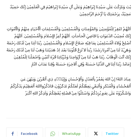
يْتَ وَبَارَكْتَ عَلٰى سَيِّدِنَا إِبْرَاهِيْمَ وَعَلٰى أٰلِ سَيِّدِنَا إِبْراهَيْمَ فِي الْعٰلَمِيْنَ إِنَّكَ حَمِيْدٌ
مَجِيْدٌ، بِرَحْمَتِكَ يَآ أَرْحَمَ الرَّاحِمِيْنَ
اَللّٰهُمَّ اغْفِرْ لِلْمُؤْمِنِيْنَ وَالمْؤُمِنَاتِ وَالْمُسْلِمِيْنَ وَالْمُسْلِمَاتِ اَلْأَحْيَاءِ مِنْهُمْ وَالْأَمْوَاتِ
إِنَّكَ مُجِيْبُ الدَّعَوَاتِ يَا قَاضِيَ الْحاَجاَتِ. اَللّٰهُمَّ أَعِزَّ الِإِسْلاَمَ وَالْمُسْلِمِيْنَ. اَللّٰهُمَّ
أَصْلِحْ وُلاَةَ الْمُسْلِمِيْنَ بِمَا فِيْهِ صَلاَحُ الِإِسْلاَمِ وَالْمُسْلِمِيْنَ. رَبَّنَا أتِنَا مِنْ لَدُنْكَ رَحْمَةً
وَهَيِّءْ لَنَا مِنْ أَمْرِنَا رَشَدًا. رَبَّناَ لاَ تُزِغْ قُلُوْبَنَا بَعْدَ اِذْ هَدَيْتَنَا وَهَبْ لَنَا مِنْ لَدُنْكَ رَحْمَةً
إِنَّكَ أَنْتَ الْوَهَّابُ. رَبَّنَا هَبْ لَنَا مِنْ أَزْوَاجِنَا وَذُرِّيَّاتِنَا قُرَّةَ أَعْيُنٍ وَّاجْعَلْنَا لِلْمُتَّقِيْنَ
إِمَامًا. رَبَّنَا أتِنَا فِي الدُّنْيَا حَسَنَةً وَّفِي اْلآخِرَةِ حَسَنَةً وَّقِنَا عَذَابَ النَّارِ
عِبَادَ اللهْ! إِنَّ اللهَ يَعْمُرُ بِاْلعَدْلِ وَاْلإِحْسَانِ وَإِيْتَاۤءِ ذِي اْلقُرْبَىٰ وَيَنْهَىٰ عَنِ
اْلفَخْشَآءِ وَالْمُنْكَرِ وَاْلبَغْيِ يَعِظُكُمْ لَعَلَّكُمْ تَذَكَّرُوْنَ، فَاذْكُرُوااللهَ اْلعَظِيْمَ يَذْكُرْكُمْ
وَاشْكُرُوْهُ عَلَى نِعَمٍ يَّزِدْكُمْ وَاسْئَلُوْا مِنْ فَضْلِهِ يُعْطِكُمْ وَلَذِكْرُ اللهِ أَكْبَرُ
Facebook
WhatsApp
Twitter