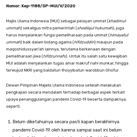
Nomor: Kep-1188/DP-MUI/V/2020
Majlis Ulama Indonesia (MUI) sebagai pelayan ummat (
khadimul
ummah
) sekaligus mitra pemerintah (
shodiiqul hukumah
), juga
harus menjalankan fungsi pemeliharaan pada ummat (
himayatul
ummah
) baik dalam bidang agama (
hifdzuddin
) maupun pada
maqoshidussyari’ah lainnya, terutama berkenaan dengan
pemeliharaan jiwa (
hifdzunnafs
). Untuk itu salah satu kewajiban
MUI adalah menjalankan tugas amar makruf nahi munkar, hingga
terwujud NKRI yang baldatun thoyyibatun warobbun Ghofur.
Dewan Pimpinan Majelis Ulama Indonesia setelah melakukan
pengkajian secara mendalam terhadap berbagai aspek terkait
upaya penanggulangan pandemi Covid-19 beserta dampaknya,
seperti:
Belum diketahuinya secara pasti kapan berakhirnya
pandemi Covid-19 oleh karena sampai saat ini belum