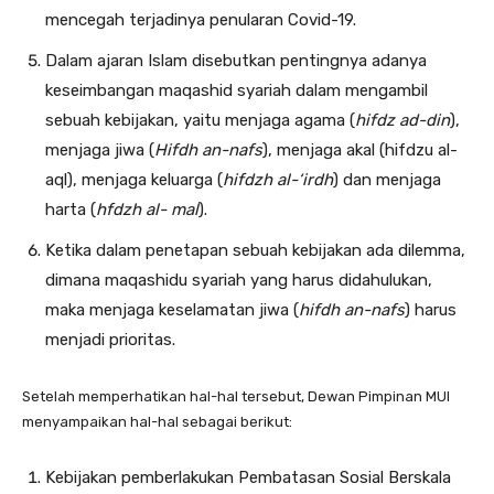
mencegah terjadinya penularan Covid-19.
Dalam ajaran Islam disebutkan pentingnya adanya
keseimbangan maqashid syariah dalam mengambil
sebuah kebijakan, yaitu menjaga agama (
hifdz ad-din
),
menjaga jiwa (
Hifdh an-nafs
), menjaga akal (hifdzu al-
aql), menjaga keluarga (
hifdzh al-‘irdh
) dan menjaga
harta (
hfdzh al- mal
).
Ketika dalam penetapan sebuah kebijakan ada dilemma,
dimana maqashidu syariah yang harus didahulukan,
maka menjaga keselamatan jiwa (
hifdh an-nafs
) harus
menjadi prioritas.
Setelah memperhatikan hal-hal tersebut, Dewan Pimpinan MUI
menyampaikan hal-hal sebagai berikut:
Kebijakan pemberlakukan Pembatasan Sosial Berskala