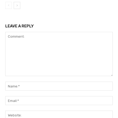
LEAVE A REPLY
Comment:
Na
Ema
Web