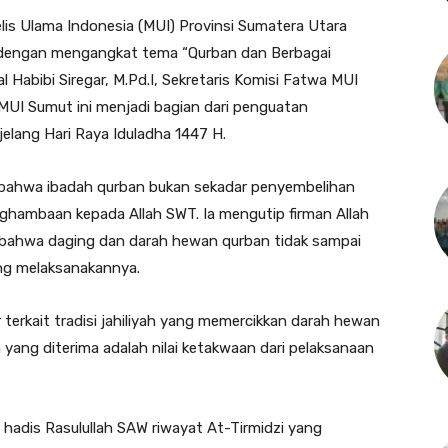
elis Ulama Indonesia (MUI) Provinsi Sumatera Utara
 dengan mengangkat tema “Qurban dan Berbagai
 Habibi Siregar, M.Pd.I, Sekretaris Komisi Fatwa MUI
MUI Sumut ini menjadi bagian dari penguatan
lang Hari Raya Iduladha 1447 H.
bahwa ibadah qurban bukan sekadar penyembelihan
hambaan kepada Allah SWT. Ia mengutip firman Allah
 bahwa daging dan darah hewan qurban tidak sampai
ng melaksanakannya.
ir terkait tradisi jahiliyah yang memercikkan darah hewan
a yang diterima adalah nilai ketakwaan dari pelaksanaan
hadis Rasulullah SAW riwayat At-Tirmidzi yang