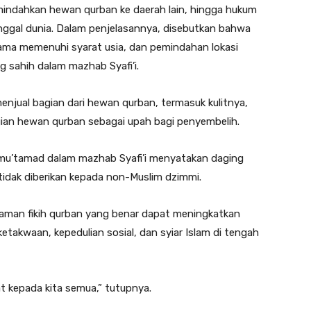
ndahkan hewan qurban ke daerah lain, hingga hukum
ggal dunia. Dalam penjelasannya, disebutkan bahwa
lama memenuhi syarat usia, dan pemindahan lokasi
 sahih dalam mazhab Syafi’i.
 menjual bagian dari hewan qurban, termasuk kulitnya,
gian hewan qurban sebagai upah bagi penyembelih.
mu’tamad dalam mazhab Syafi’i menyatakan daging
tidak diberikan kepada non-Muslim dzimmi.
haman fikih qurban yang benar dapat meningkatkan
ketakwaan, kepedulian sosial, dan syiar Islam di tengah
 kepada kita semua,” tutupnya.