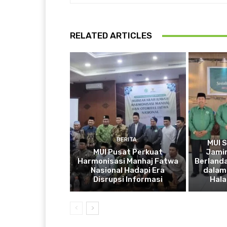
RELATED ARTICLES
BERITA
MUI 
MUI Pusat Perkuat
Jamin
Harmonisasi Manhaj Fatwa
Berlanda
Nasional Hadapi Era
dalam 
Disrupsi Informasi
Hala