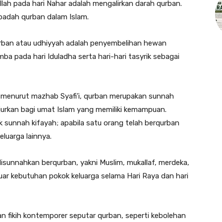
lah pada hari Nahar adalah mengalirkan darah qurban.
badah qurban dalam Islam.
qurban atau udhiyyah adalah penyembelihan hewan
ba pada hari Iduladha serta hari-hari tasyrik sebagai
 menurut mazhab Syafi’i, qurban merupakan sunnah
jurkan bagi umat Islam yang memiliki kemampuan.
 sunnah kifayah; apabila satu orang telah berqurban
eluarga lainnya.
 disunnahkan berqurban, yakni Muslim, mukallaf, merdeka,
luar kebutuhan pokok keluarga selama Hari Raya dan hari
 fikih kontemporer seputar qurban, seperti kebolehan