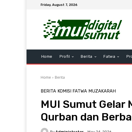
Friday, August 7, 2026
Home
Profil
Berita
Fatwa
Pr
Home
Berita
BERITA
KOMISI FATWA
MUZAKARAH
MUI Sumut Gelar 
Qurban dan Berba
By
Administrator
May 24, 2026