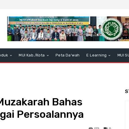
oduk
MUI Kab./Kota
Peta Da’wah
E Learning
MUI S
S
Muzakarah Bahas
gai Persoalannya
172
0