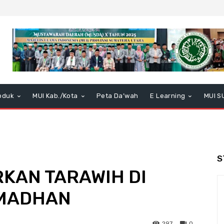
oduk
MUI Kab./Kota
Peta Da’wah
E Learning
MUI S
S
RKAN TARAWIH DI
AMADHAN
297
0