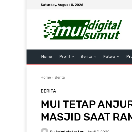
Saturday, August 8, 2026
Home
Profil
Berita
Fatwa
Pr
Home
Berita
BERITA
MUI TETAP ANJU
MASJID SAAT R
By
Administrator
April 7, 2020