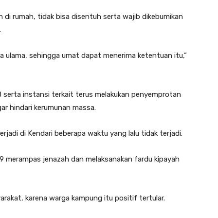
 di rumah, tidak bisa disentuh serta wajib dikebumikan
.
a ulama, sehingga umat dapat menerima ketentuan itu,”
serta instansi terkait terus melakukan penyemprotan
gar hindari kerumunan massa.
adi di Kendari beberapa waktu yang lalu tidak terjadi.
d-19 merampas jenazah dan melaksanakan fardu kipayah
rakat, karena warga kampung itu positif tertular.