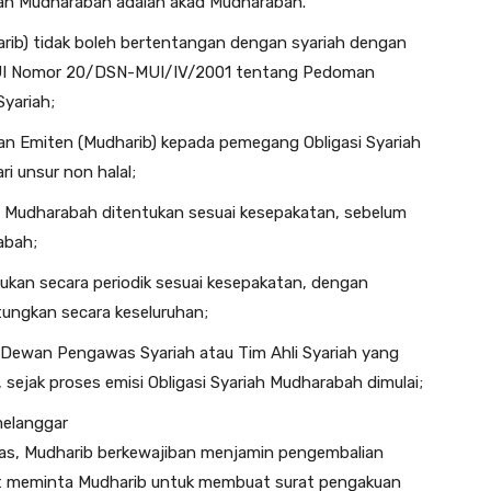
iah Mudharabah adalah akad Mudharabah.
arib) tidak boleh bertentangan dengan syariah dengan
UI Nomor 20/DSN-MUI/IV/2001 tentang Pedoman
yariah;
kan Emiten (Mudharib) kepada pemegang Obligasi Syariah
ri unsur non halal;
h Mudharabah ditentukan sesuai kesepakatan, sebelum
abah;
ukan secara periodik sesuai kesepakatan, dengan
tungkan secara keseluruhan;
 Dewan Pengawas Syariah atau Tim Ahli Syariah yang
 sejak proses emisi Obligasi Syariah Mudharabah dimulai;
melanggar
tas, Mudharib berkewajiban menjamin pengembalian
at meminta Mudharib untuk membuat surat pengakuan