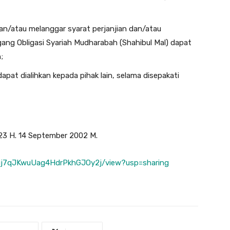
 dan/atau melanggar syarat perjanjian dan/atau
ang Obligasi Syariah Mudharabah (Shahibul Mal) dapat
;
apat dialihkan kepada pihak lain, selama disepakati
423 H. 14 September 2002 M.
qogj7qJKwuUag4HdrPkhGJOy2j/view?usp=sharing