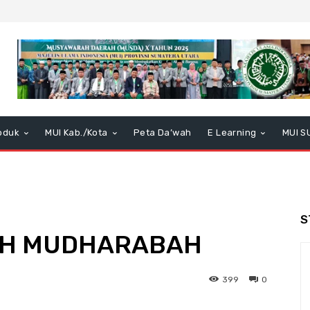
oduk
MUI Kab./Kota
Peta Da’wah
E Learning
MUI S
S
’AH MUDHARABAH
399
0