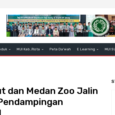
oduk
MUI Kab./Kota
Peta Da’wah
E Learning
MUI S
S
 dan Medan Zoo Jalin
 Pendampingan
M