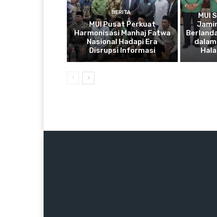
BERITA
MUI 
MUI Pusat Perkuat
Jamin
Harmonisasi Manhaj Fatwa
Berlanda
Nasional Hadapi Era
dalam 
Disrupsi Informasi
Hala