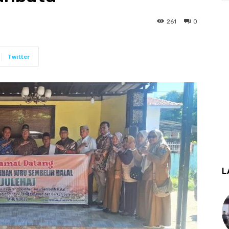
261
0
Twitter
L