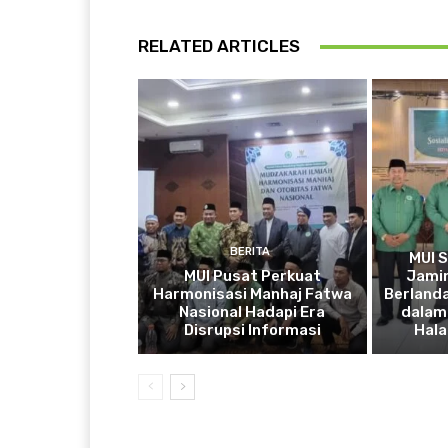
RELATED ARTICLES
BERITA
MUI 
MUI Pusat Perkuat
Jamin
Harmonisasi Manhaj Fatwa
Berlanda
Nasional Hadapi Era
dalam 
Disrupsi Informasi
Hala