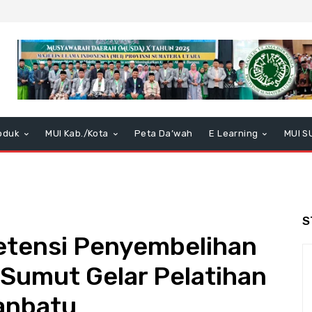
oduk
MUI Kab./Kota
Peta Da’wah
E Learning
MUI S
S
etensi Penyembelihan
 Sumut Gelar Pelatihan
anbatu