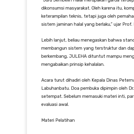
“Juru Sembelih Halal merupakan garda terde
dikonsumsi masyarakat. Oleh karena itu, kom
keterampilan teknis, tetapi juga oleh pema
sistem jaminan halal yang berlaku,” ujar Prof.
Lebih lanjut, beliau menegaskan bahwa sta
membangun sistem yang terstruktur dan dapat
berkembang, JULEHA dituntut mampu mengi
mengabaikan prinsip kehalalan.
Acara turut dihadiri oleh Kepala Dinas Pet
Labuhanbatu. Doa pembuka dipimpin oleh Dr. H
setempat. Sebelum memasuki materi inti, par
evaluasi awal.
Materi Pelatihan