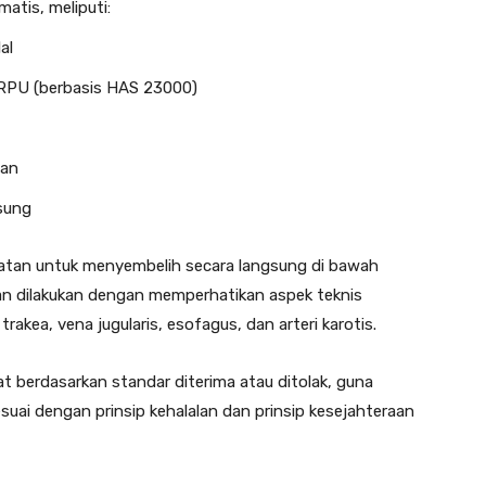
atis, meliputi:
al
RPU (berbasis HAS 23000)
wan
sung
mpatan untuk menyembelih secara langsung di bawah
ian dilakukan dengan memperhatikan aspek teknis
kea, vena jugularis, esofagus, dan arteri karotis.
at berdasarkan standar diterima atau ditolak, guna
ai dengan prinsip kehalalan dan prinsip kesejahteraan