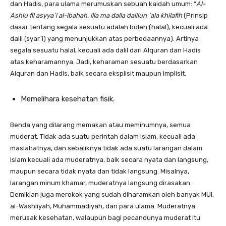
dan Hadis, para ulama merumuskan sebuah kaidah umum: “
Al-
Ashlu fil asyya`i al-ibahah, illa ma dalla dalilun `ala khilafih
(Prinsip
dasar tentang segala sesuatu adalah boleh (halal), kecuali ada
dalil (syar`i) yang menunjukkan atas perbedaannya). Artinya
segala sesuatu halal, kecuali ada dalil dari Alquran dan Hadis
atas keharamannya. Jadi, keharaman sesuatu berdasarkan
Alquran dan Hadis, baik secara eksplisit maupun implisit.
Memelihara kesehatan fisik.
Benda yang dilarang memakan atau meminumnya, semua
muderat. Tidak ada suatu perintah dalam Islam, kecuali ada
maslahatnya, dan sebaliknya tidak ada suatu larangan dalam
Islam kecuali ada muderatnya, baik secara nyata dan langsung,
maupun secara tidak nyata dan tidak langsung. Misalnya,
larangan minum khamar, muderatnya langsung dirasakan.
Demikian juga merokok yang sudah diharamkan oleh banyak MUI,
al-Washliyah, Muhammadiyah, dan para ulama. Muderatnya
merusak kesehatan, walaupun bagi pecandunya muderat itu