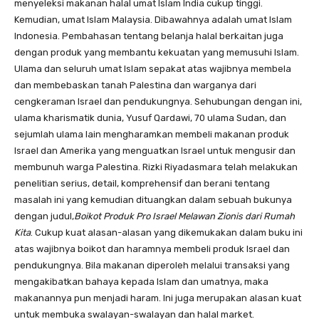
menyeleksi makanan halal umat Islam India cukup tinggi.
Kemudian, umat Islam Malaysia. Dibawahnya adalah umat Islam
Indonesia. Pembahasan tentang belanja halal berkaitan juga
dengan produk yang membantu kekuatan yang memusuhi Islam.
Ulama dan seluruh umat Islam sepakat atas wajibnya membela
dan membebaskan tanah Palestina dan warganya dari
cengkeraman Israel dan pendukungnya. Sehubungan dengan ini,
ulama kharismatik dunia, Yusuf Qardawi, 70 ulama Sudan, dan
sejumlah ulama lain mengharamkan membeli makanan produk
Israel dan Amerika yang menguatkan Israel untuk mengusir dan
membunuh warga Palestina. Rizki Riyadasmara telah melakukan
penelitian serius, detail, komprehensif dan berani tentang
masalah ini yang kemudian dituangkan dalam sebuah bukunya
dengan judul,
Boikot Produk Pro Israel Melawan Zionis dari Rumah
Kita
. Cukup kuat alasan-alasan yang dikemukakan dalam buku ini
atas wajibnya boikot dan haramnya membeli produk Israel dan
pendukungnya. Bila makanan diperoleh melalui transaksi yang
mengakibatkan bahaya kepada Islam dan umatnya, maka
makanannya pun menjadi haram. Ini juga merupakan alasan kuat
untuk membuka swalayan-swalayan dan halal market.