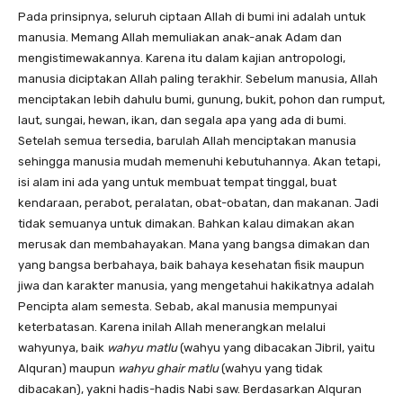
Pada prinsipnya, seluruh ciptaan Allah di bumi ini adalah untuk
manusia. Memang Allah memuliakan anak-anak Adam dan
mengistimewakannya. Karena itu dalam kajian antropologi,
manusia diciptakan Allah paling terakhir. Sebelum manusia, Allah
menciptakan lebih dahulu bumi, gunung, bukit, pohon dan rumput,
laut, sungai, hewan, ikan, dan segala apa yang ada di bumi.
Setelah semua tersedia, barulah Allah menciptakan manusia
sehingga manusia mudah memenuhi kebutuhannya. Akan tetapi,
isi alam ini ada yang untuk membuat tempat tinggal, buat
kendaraan, perabot, peralatan, obat-obatan, dan makanan. Jadi
tidak semuanya untuk dimakan. Bahkan kalau dimakan akan
merusak dan membahayakan. Mana yang bangsa dimakan dan
yang bangsa berbahaya, baik bahaya kesehatan fisik maupun
jiwa dan karakter manusia, yang mengetahui hakikatnya adalah
Pencipta alam semesta. Sebab, akal manusia mempunyai
keterbatasan. Karena inilah Allah menerangkan melalui
wahyunya, baik
wahyu matlu
(wahyu yang dibacakan Jibril, yaitu
Alquran) maupun
wahyu ghair matlu
(wahyu yang tidak
dibacakan), yakni hadis-hadis Nabi saw. Berdasarkan Alquran