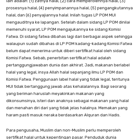
lain adalah: (1) zatnya halal, (2) cara memperolehnya halal, (3)
prosesnya halal, (4) penyimpanannya halal, (5) pengangkutannya
halal, dan (6) penyajiannya halal. Inilah tugas LP POM MUI
mengauditnya ke lapangan. Setelah dalam sidang LP POM dinilai
memenuhi syarat, LP POM mengajukannya ke sidang Komisi
Fatwa. Di sidang fatwa dibahas lagi dari berbagai aspek sehingga
walaupun sudah dibahas di LP POM kadang-kadang Komisi Fatwa
belum dapat menerima untuk diberi sertifikat halal oleh sidang
Komisi Fatwa. Sebab, penerbitan sertifikat halal adalah
pertanggungjawaban dunia dan akhirat. Jadi, makanan berlabel
halal yang legal, insya Allah halal sepanjang ilmu LP POM dan
Komisi Fatwa. Penggunaan label halal yang tidak legal, tentunya
MUI tidak bertanggung jawab atas kehalalannya. Bagi seorang
yang beriman haruslah meyakinkan makanan yang
dikonsumsinya, isteri dan anaknya sebagai makanan yang halal
dan menahan diri dari yang tidak jelas halalnya. Memakan yang
haram pasti masuk neraka berdasarkan Alquran dan Hadis.
Para pengusaha, Muslim dan non-Muslim perlu memperoleh
sertifikat halal untuk kepentingan pasar. Penduduk dunia