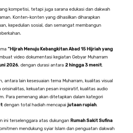
jang kompetisi, tetapi juga sarana edukasi dan dakwah
aman. Konten-konten yang dihasilkan diharapkan
atuan, kepedulian sosial, dan semangat membangun
eberkahan.
tema
“Hijrah Menuju Kebangkitan Abad 15 Hijriah yang
mbuat video dokumentasi kegiatan Gebyar Muharram
Juni 2026
, dengan durasi antara
2 hingga 3 menit
.
n, antara lain kesesuaian tema Muharram, kualitas visual
 orisinalitas, kekuatan pesan inspiratif, kualitas audio
gram. Para pemenang akan ditetapkan dalam kategori
it
dengan total hadiah mencapai
jutaan rupiah
.
 ini terselenggara atas dukungan
Rumah Sakit Sufina
komitmen mendukung syiar Islam dan penguatan dakwah