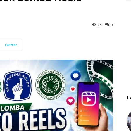
77
0
Twitter
L