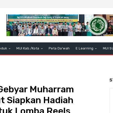
oduk
MUI Kab./Kota
Peta Da’wah
E Learning
MUI S
S
Gebyar Muharram
t Siapkan Hadiah
tuk Lomba Reels