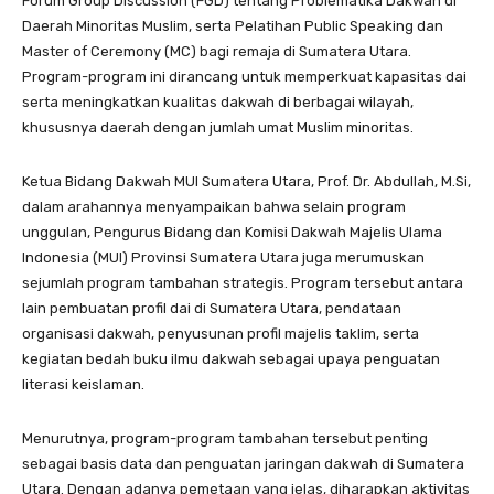
Forum Group Discussion (FGD) tentang Problematika Dakwah di
Daerah Minoritas Muslim, serta Pelatihan Public Speaking dan
Master of Ceremony (MC) bagi remaja di Sumatera Utara.
Program-program ini dirancang untuk memperkuat kapasitas dai
serta meningkatkan kualitas dakwah di berbagai wilayah,
khususnya daerah dengan jumlah umat Muslim minoritas.
Ketua Bidang Dakwah MUI Sumatera Utara, Prof. Dr. Abdullah, M.Si,
dalam arahannya menyampaikan bahwa selain program
unggulan, Pengurus Bidang dan Komisi Dakwah Majelis Ulama
Indonesia (MUI) Provinsi Sumatera Utara juga merumuskan
sejumlah program tambahan strategis. Program tersebut antara
lain pembuatan profil dai di Sumatera Utara, pendataan
organisasi dakwah, penyusunan profil majelis taklim, serta
kegiatan bedah buku ilmu dakwah sebagai upaya penguatan
literasi keislaman.
Menurutnya, program-program tambahan tersebut penting
sebagai basis data dan penguatan jaringan dakwah di Sumatera
Utara. Dengan adanya pemetaan yang jelas, diharapkan aktivitas