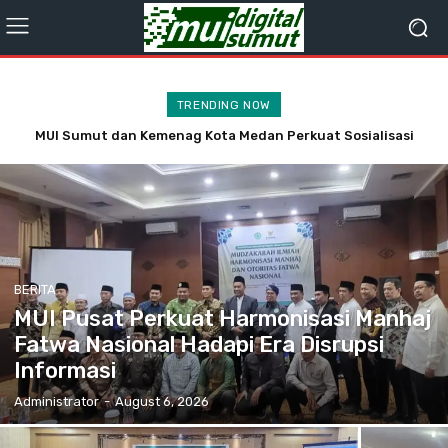
TRENDING NOW
Wakil Dewan Pertimbangan MUI Sumut Serahkan Majalah
Media Ulama kepada Wamendikdasmen dan Ketua Umum PP
Persis
BERITA
MUI Pusat Perkuat Harmonisasi Manhaj
Fatwa Nasional Hadapi Era Disrupsi
Informasi
Administrator
-
August 6, 2026