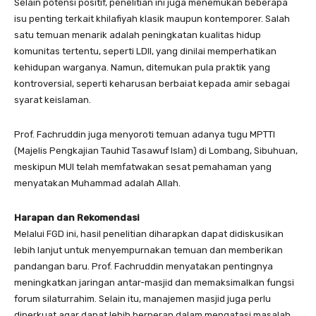
Selain potensi positif, penelitian ini juga menemukan beberapa
isu penting terkait khilafiyah klasik maupun kontemporer. Salah
satu temuan menarik adalah peningkatan kualitas hidup
komunitas tertentu, seperti LDII, yang dinilai memperhatikan
kehidupan warganya. Namun, ditemukan pula praktik yang
kontroversial, seperti keharusan berbaiat kepada amir sebagai
syarat keislaman.
Prof. Fachruddin juga menyoroti temuan adanya tugu MPTTI
(Majelis Pengkajian Tauhid Tasawuf Islam) di Lombang, Sibuhuan,
meskipun MUI telah memfatwakan sesat pemahaman yang
menyatakan Muhammad adalah Allah.
Harapan dan Rekomendasi
Melalui FGD ini, hasil penelitian diharapkan dapat didiskusikan
lebih lanjut untuk menyempurnakan temuan dan memberikan
pandangan baru. Prof. Fachruddin menyatakan pentingnya
meningkatkan jaringan antar-masjid dan memaksimalkan fungsi
forum silaturrahim. Selain itu, manajemen masjid juga perlu
diperkuat agar dapat lebih berperan dalam mengatasi masalah