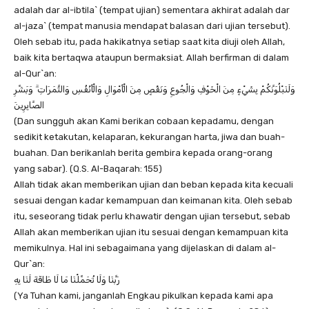
adalah dar al-ibtila` (tempat ujian) sementara akhirat adalah dar
al-jaza` (tempat manusia mendapat balasan dari ujian tersebut).
Oleh sebab itu, pada hakikatnya setiap saat kita diuji oleh Allah,
baik kita bertaqwa ataupun bermaksiat. Allah berfirman di dalam
al-Qur`an:
وَلَنَبْلُوَنَّكُمْ بِشَيْءٍ مِنَ الْخَوْفِ وَالْجُوعِ وَنَقْصٍ مِنَ الْأَمْوَالِ وَالْأَنْفُسِ وَالثَّمَرَاتِ ۗ وَبَشِّرِ
الصَّابِرِينَ
(Dan sungguh akan Kami berikan cobaan kepadamu, dengan
sedikit ketakutan, kelaparan, kekurangan harta, jiwa dan buah-
buahan. Dan berikanlah berita gembira kepada orang-orang
yang sabar). (Q.S. Al-Baqarah: 155)
Allah tidak akan memberikan ujian dan beban kepada kita kecuali
sesuai dengan kadar kemampuan dan keimanan kita. Oleh sebab
itu, seseorang tidak perlu khawatir dengan ujian tersebut, sebab
Allah akan memberikan ujian itu sesuai dengan kemampuan kita
memikulnya. Hal ini sebagaimana yang dijelaskan di dalam al-
Qur`an:
رَبَّنَا وَلَا تُحَمِّلْنَا مَا لَا طَاقَةَ لَنَا بِهِ
(Ya Tuhan kami, janganlah Engkau pikulkan kepada kami apa