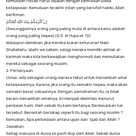
Kemuliaan nasab harus sejalan dengan kemuliaan pada
ketaqwaan. Kemuliaan terakhir inilah yang bersifat hakiki, Allah
berfirman:
إِنَّ أَكْرَمَكُمْ عِنْدَ اللَّهِ أَتْقَاكُمْ
(Sesungguhnya orang yang paling mulia di antara kamu adalah
orang yang paling taqwa) (Q.S. Al Hujurat: 13)
Walaupun demikian, jika mereka bukan keturunan Nabi
Shallallahu ‘alaihi wa sallam, selagi mereka memiliki akhlak al-
karimah maka kita berkewajiban menghormati dan memuliakan
mereka sebagai seorang muslim.
2. Pertanyaan:
Ustaz, ada sebagian orang merasa takut untuk menambah amal
ketaqwaannya. Karena, jika orang itu semakin taqwa, maka akan
semakin besar cobaannya. Dengan, pemahaman itu, ia tidak
berani menambah amalnya. Ini menjadi dilemtais menurut
penilaian kami. Oleh sebab itu kami bertanya, Berdasarkan hal
tersebut. Benarkah bersikap seperti itu bagi seorang muslim ?
Kemudian, Apa perbedaan antara ujian dan `iqab dari Allah ?
Jawaban:
Setiap manusia di dunia ini pasti diuji oleh Allah. Sebab dunia