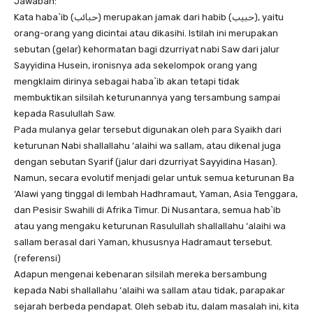
Jawaban:
Kata haba`ib (حبائب) merupakan jamak dari habib (حبيب), yaitu
orang-orang yang dicintai atau dikasihi. Istilah ini merupakan
sebutan (gelar) kehormatan bagi dzurriyat nabi Saw dari jalur
Sayyidina Husein, ironisnya ada sekelompok orang yang
mengklaim dirinya sebagai haba`ib akan tetapi tidak
membuktikan silsilah keturunannya yang tersambung sampai
kepada Rasulullah Saw.
Pada mulanya gelar tersebut digunakan oleh para Syaikh dari
keturunan Nabi shallallahu ‘alaihi wa sallam, atau dikenal juga
dengan sebutan Syarif (jalur dari dzurriyat Sayyidina Hasan).
Namun, secara evolutif menjadi gelar untuk semua keturunan Ba
‘Alawi yang tinggal di lembah Hadhramaut, Yaman, Asia Tenggara,
dan Pesisir Swahili di Afrika Timur. Di Nusantara, semua hab`ib
atau yang mengaku keturunan Rasulullah shallallahu ‘alaihi wa
sallam berasal dari Yaman, khususnya Hadramaut tersebut.
(referensi)
Adapun mengenai kebenaran silsilah mereka bersambung
kepada Nabi shallallahu ‘alaihi wa sallam atau tidak, parapakar
sejarah berbeda pendapat. Oleh sebab itu, dalam masalah ini, kita