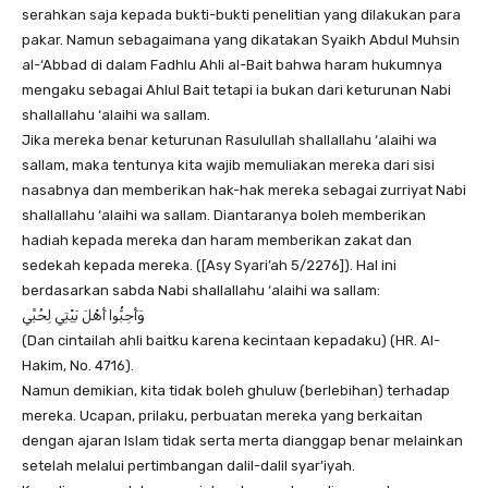
serahkan saja kepada bukti-bukti penelitian yang dilakukan para
pakar. Namun sebagaimana yang dikatakan Syaikh Abdul Muhsin
al-‘Abbad di dalam Fadhlu Ahli al-Bait bahwa haram hukumnya
mengaku sebagai Ahlul Bait tetapi ia bukan dari keturunan Nabi
shallallahu ‘alaihi wa sallam.
Jika mereka benar keturunan Rasulullah shallallahu ‘alaihi wa
sallam, maka tentunya kita wajib memuliakan mereka dari sisi
nasabnya dan memberikan hak-hak mereka sebagai zurriyat Nabi
shallallahu ‘alaihi wa sallam. Diantaranya boleh memberikan
hadiah kepada mereka dan haram memberikan zakat dan
sedekah kepada mereka. ([Asy Syari’ah 5/2276]). Hal ini
berdasarkan sabda Nabi shallallahu ‘alaihi wa sallam:
وَأَحِبُّوا أَهْلَ بَيْتِي لِحُبِّي
(Dan cintailah ahli baitku karena kecintaan kepadaku) (HR. Al-
Hakim, No. 4716).
Namun demikian, kita tidak boleh ghuluw (berlebihan) terhadap
mereka. Ucapan, prilaku, perbuatan mereka yang berkaitan
dengan ajaran Islam tidak serta merta dianggap benar melainkan
setelah melalui pertimbangan dalil-dalil syar’iyah.