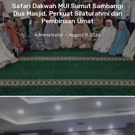
Safari Dakwah MUI Sumut Sambangi
Dua Masjid, Perkuat Silaturahmi dan
Pembinaan Umat
Administrator
-
August 9, 2026