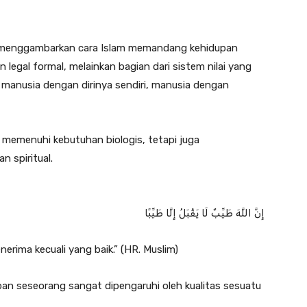
ya menggambarkan cara Islam memandang kehidupan
 legal formal, melainkan bagian dari sistem nilai yang
anusia dengan dirinya sendiri, manusia dengan
memenuhi kebutuhan biologis, tetapi juga
n spiritual.
إِنَّ اللَّهَ طَيِّبٌ لَا يَقْبَلُ إِلَّا طَيِّبًا
rima kecuali yang baik.” (HR. Muslim)
pan seseorang sangat dipengaruhi oleh kualitas sesuatu