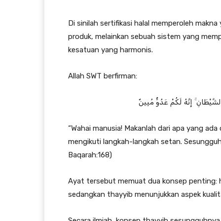
Di sinilah sertifikasi halal memperoleh makna
produk, melainkan sebuah sistem yang mem
kesatuan yang harmonis.
Allah SWT berfirman:
َّيْطَانِ ۚ إِنَّهُ لَكُمْ عَدُوٌّ مُبِينٌ
“Wahai manusia! Makanlah dari apa yang ada d
mengikuti langkah-langkah setan. Sesungguh
Baqarah:168)
Ayat tersebut memuat dua konsep penting: ha
sedangkan thayyib menunjukkan aspek kuali
Secara ilmiah, konsep thayyib sesungguhnya 