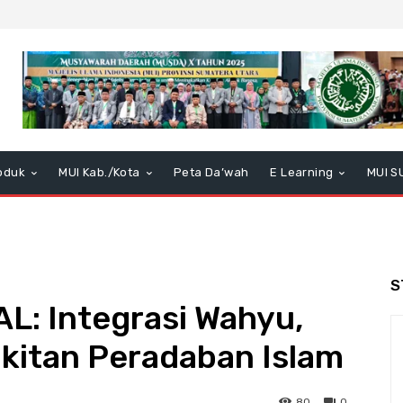
oduk
MUI Kab./Kota
Peta Da’wah
E Learning
MUI S
S
L: Integrasi Wahyu,
kitan Peradaban Islam
80
0