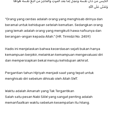
الْكَيِّسُ مَنْ دَانَ نَفْسَهُ وَعَمِلَ لِمَا بَعْدَ الْمَوْتِ وَالْعَاجِزُ مَنْ أَتْبَعَ نَفْسَهُ هَوَاهَا
وَتَمَنَّى عَلَى اللَّهِ
“Orang yang cerdas adalah orang yang menghisab dirinya dan
beramal untuk kehidupan setelah kematian. Sedangkan orang
yang lemah adalah orang yang mengikuti hawa nafsunya dan
berangan-angan kepada Allah.” (HR. Tirmidzi No. 2459)
Hadis ini menjelaskan bahwa kecerdasan sejati bukan hanya
kemampuan berpikir, melainkan kemampuan mengevaluasi diri
dan mempersiapkan bekal menuju kehidupan akhirat.
Pergantian tahun Hijriyah menjadi saat yang tepat untuk
menghisab diri sebelum dihisab oleh Allah SWT.
Waktu adalah Amanah yang Tak Tergantikan
Salah satu pesan Nabi SAW yang sangat penting adalah
memanfaatkan waktu sebelum kesempatan itu hilang.