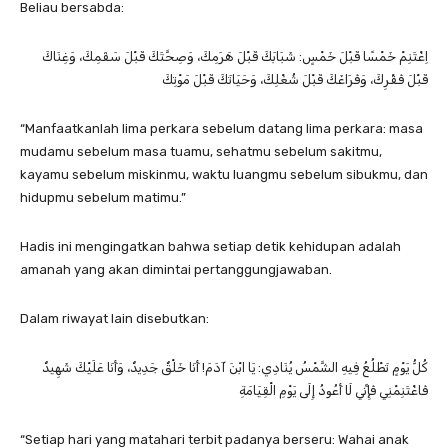
Beliau bersabda:
اِغْتَنِمْ خَمْسًا قَبْلَ خَمْسٍ: شَبَابَكَ قَبْلَ هَرَمِكَ، وَصِحَّتَكَ قَبْلَ سَقَمِكَ، وَغِنَاكَ
قَبْلَ فَقْرِكَ، وَفَرَاغَكَ قَبْلَ شُغْلِكَ، وَحَيَاتَكَ قَبْلَ مَوْتِكَ
“Manfaatkanlah lima perkara sebelum datang lima perkara: masa
mudamu sebelum masa tuamu, sehatmu sebelum sakitmu,
kayamu sebelum miskinmu, waktu luangmu sebelum sibukmu, dan
hidupmu sebelum matimu.”
Hadis ini mengingatkan bahwa setiap detik kehidupan adalah
amanah yang akan dimintai pertanggungjawaban.
Dalam riwayat lain disebutkan:
كُلُّ يَوْمٍ تَطْلُعُ فِيهِ الشَّمْسُ يُنَادِي: يَا ابْنَ آدَمَ! أَنَا خَلْقٌ جَدِيدٌ، وَأَنَا عَلَيْكَ شَهِيدٌ
فَاغْتَنِمْنِي فَإِنِّي لَا أَعُودُ إِلَى يَوْمِ الْقِيَامَةِ
“Setiap hari yang matahari terbit padanya berseru: Wahai anak